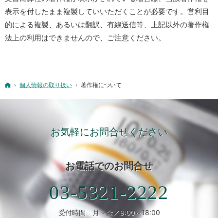
表示を付したまま複製していいただくことが必要です。営利目
的による複製、あるいは翻訳、有線送信等、上記以外の著作権
法上の利用はできませんので、ご注意ください。
ホーム
個人情報の取り扱い
著作権について
お気軽にお問合せください
お電話での
お問合せ
03-5321-2222
受付時間 月～金／9:00～18:00